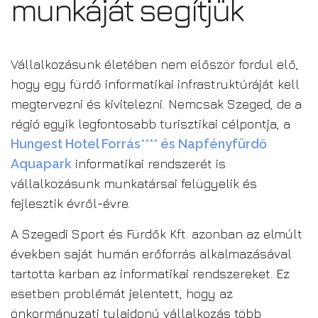
munkáját segítjük
Vállalkozásunk életében nem először fordul elő,
hogy egy fürdő informatikai infrastruktúráját kell
megtervezni és kivitelezni. Nemcsak Szeged, de a
régió egyik legfontosabb turisztikai célpontja, a
Hungest Hotel Forrás**** és Napfényfürdő
Aquapark
informatikai rendszerét is
vállalkozásunk munkatársai felügyelik és
fejlesztik évről-évre.
A Szegedi Sport és Fürdők Kft. azonban az elmúlt
években saját humán erőforrás alkalmazásával
tartotta karban az informatikai rendszereket. Ez
esetben problémát jelentett, hogy az
önkormányzati tulajdonú vállalkozás több