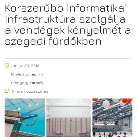
Korszerűbb informatikai
infrastruktúra szolgálja
a vendégek kényelmét a
szegedi fürdőkben
június 30, 2018
Posted by:
admin
Category:
Híreink
Nincs hozzászólás