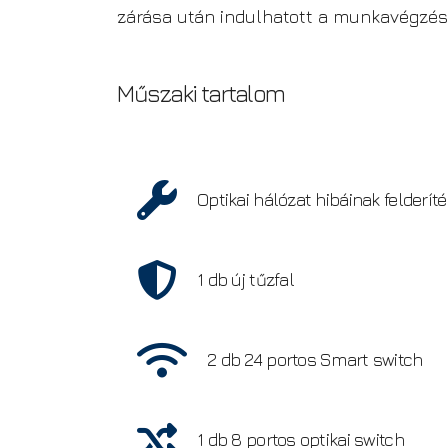
zárása után indulhatott a munkavégzés,
Műszaki tartalom
Optikai hálózat hibáinak felderíté
1 db új tűzfal
2 db 24 portos Smart switch
1 db 8 portos optikai switch