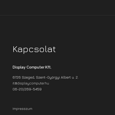
Kapcsolat
Display Computer Kft.
6726 Szeged, Szent-Györgyi Albert u. 2.
it@displaycomputer.hu
06-20/269-5459
Impresszum