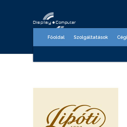
Főoldal
Szolgáltatások
Cég