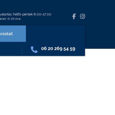
vatartás: hétfő-péntek 8:00-17:00
let: 0-24 óra
csolat
06 20 269 54 59