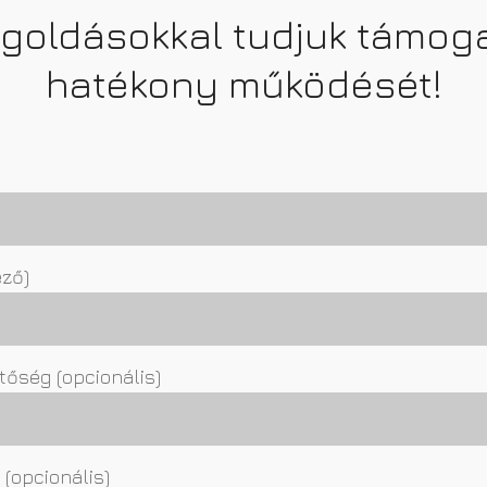
oldásokkal tudjuk támoga
hatékony működését!
ező)
tőség (opcionális)
 (opcionális)