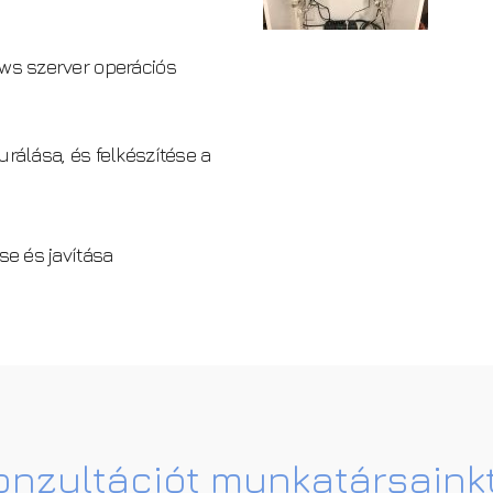
ows szerver operációs
gurálása, és felkészítése a
se és javítása
onzultációt munkatársaink