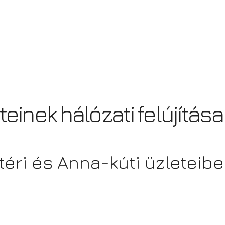
teinek hálózati felújítása
éri és Anna-kúti üzleteib