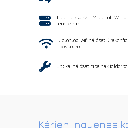
1 db File szerver Microsoft Wind
rendszerrel
Jelenlegi wifi hálózat újrakonfi
bővítésre
Optikai hálózat hibáinak felderíté
Kérjen ingyenes k