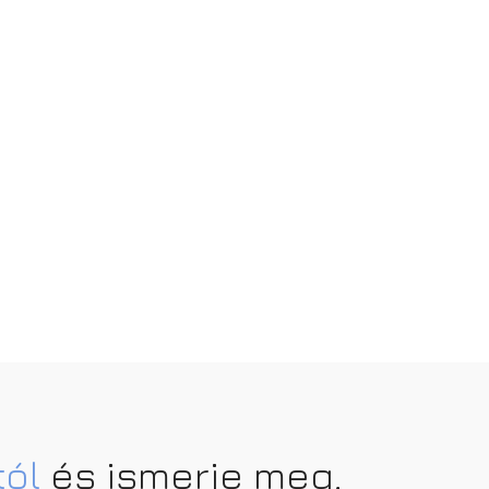
tól
és ismerje meg,