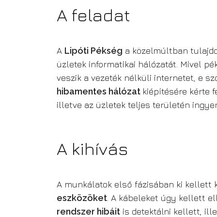
A feladat
A
Lipóti Pékség
a közelmúltban tulajdon
üzletek informatikai hálózatát. Mivel 
veszik a vezeték nélküli internetet, e 
hibamentes hálózat
kiépítésére kérte f
illetve az üzletek teljes területén ingye
A kihívás
A munkálatok első fázisában ki kellett 
eszközöket
. A kábeleket úgy kellett e
rendszer hibáit
is detektálni kellett, il