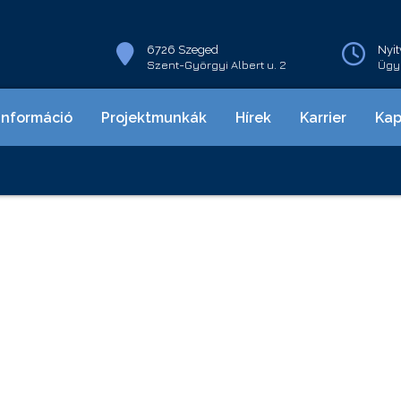
6726 Szeged
Nyit
Szent-Györgyi Albert u. 2
Ügye
információ
Projektmunkák
Hírek
Karrier
Kap