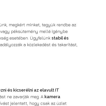
elünk, megkért minket, tegyük rendbe az
ávé vagy péksütemény mellé igénybe
 pékség esetében. Ügyfelünk
stabil és
dályozzák a közlekedést és takarítást,
zni és kicserélni az elavult IT
tást ne zavarják meg. A
kamera
hívást jelentett, hogy csak az üzlet